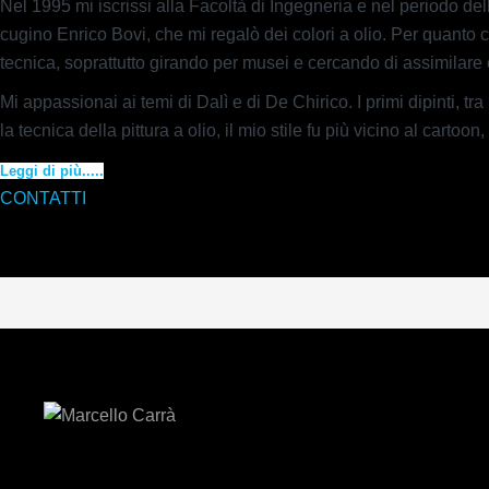
Nel 1995 mi iscrissi alla Facoltà di Ingegneria e nel periodo delle
cugino Enrico Bovi, che mi regalò dei colori a olio. Per quant
tecnica, soprattutto girando per musei e cercando di assimilare c
Mi appassionai ai temi di Dalì e di De Chirico. I primi dipinti, tr
la tecnica della pittura a olio, il mio stile fu più vicino al cart
Leggi di più.....
CONTATTI