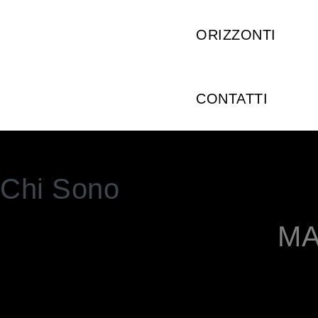
ORIZZONTI
CONTATTI
Chi Sono
MA